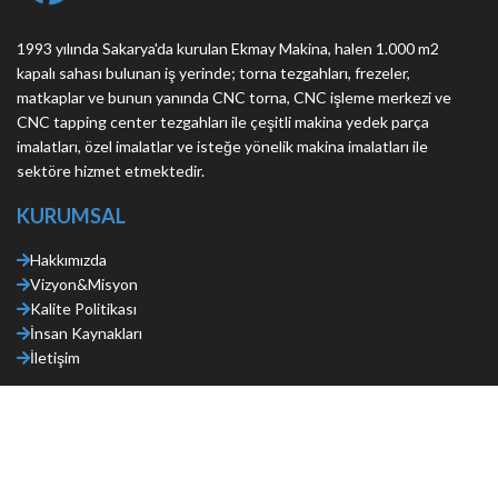
1993 yılında Sakarya'da kurulan Ekmay Makina, halen 1.000 m2
kapalı sahası bulunan iş yerinde; torna tezgahları, frezeler,
matkaplar ve bunun yanında CNC torna, CNC işleme merkezi ve
CNC tapping center tezgahları ile çeşitli makina yedek parça
imalatları, özel imalatlar ve isteğe yönelik makina imalatları ile
sektöre hizmet etmektedir.
KURUMSAL
Hakkımızda
Vizyon&Misyon
Kalite Politikası
İnsan Kaynakları
İletişim
HİZMETLER
Prototip Çalışması
Yedek Parça İmalatı
Kaynak & Montaj Atölyesi