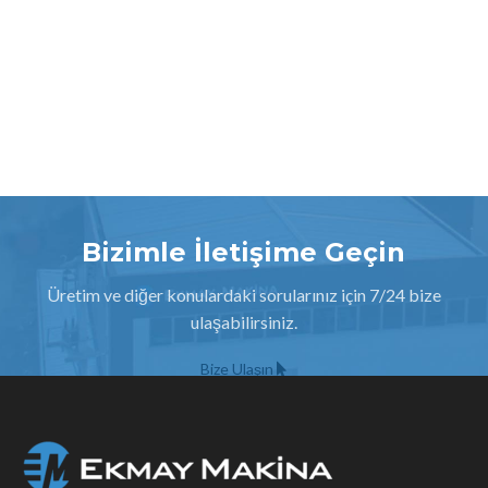
Bizimle İletişime Geçin
Üretim ve diğer konulardaki sorularınız için 7/24 bize
ulaşabilirsiniz.
Bize Ulaşın