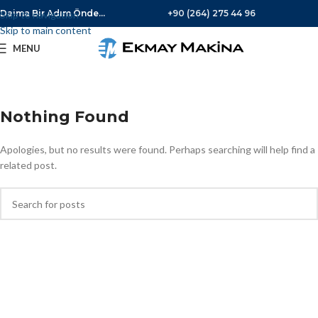
Daima Bir Adım Önde...
+90 (264) 275 44 96
Skip to navigation
Skip to main content
MENU
Nothing Found
Apologies, but no results were found. Perhaps searching will help find a
related post.