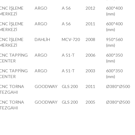
CNC İŞLEME
ARGO
A 56
2012
600*400
MERKEZİ
(mm)
CNC İŞLEME
ARGO
A 56
2011
600*400
MERKEZİ
(mm)
CNC İŞLEME
DAHLİH
MCV-720
2008
950*560
MERKEZİ
(mm)
CNC TAPPİNG
ARGO
A 51-T
2006
600*350
CENTER
(mm)
CNC TAPPİNG
ARGO
A 51-T
2003
600*350
CENTER
(mm)
CNC TORNA
GOODWAY
GLS 200
2011
Ø380*Ø500
TEZGAHI
CNC TORNA
GOODWAY
GLS 200
2005
Ø380*Ø500
TEZGAHI