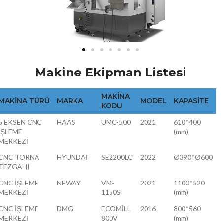
Makine Ekipman Listesi
MAKİNA
MAKİNA TÜRÜ
MARKA
MODEL
KAPASİTE
KODU
5 EKSEN CNC
HAAS
UMC-500
2021
610*400
İŞLEME
(mm)
MERKEZİ
CNC TORNA
HYUNDAİ
SE2200LC
2022
Ø390*Ø600
TEZGAHI
CNC İŞLEME
NEWAY
VM-
2021
1100*520
MERKEZİ
1150S
(mm)
CNC İŞLEME
DMG
ECOMİLL
2016
800*560
MERKEZİ
800V
(mm)