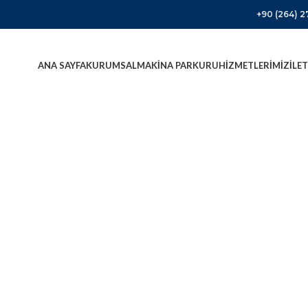
+90 (264) 2
ANA SAYFA
KURUMSAL
MAKINA PARKURU
HIZMETLERIMIZ
İLE