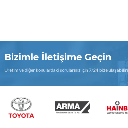
Bizimle İletişime Geçin
Üretim ve diğer konulardaki sorularınız için 7/24 bize ulaşabilirs